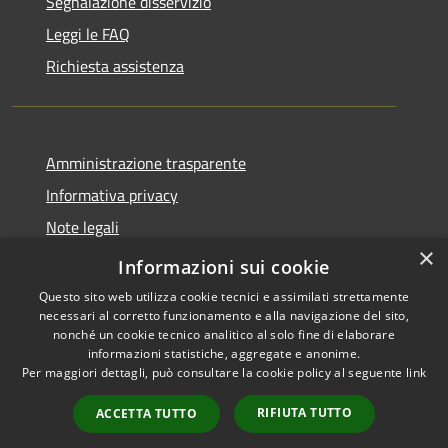
Segnalazione disservizio
Leggi le FAQ
Richiesta assistenza
Amministrazione trasparente
Informativa privacy
Note legali
×
Dichiarazione di accessibilità
Informazioni sui cookie
Questo sito web utilizza cookie tecnici e assimilati strettamente
necessari al corretto funzionamento e alla navigazione del sito,
nonché un cookie tecnico analitico al solo fine di elaborare
informazioni statistiche, aggregate e anonime.
RSS
Copyright © 2026 • Comune di
Per maggiori dettagli, può consultare la cookie policy al seguente
link
Accessibilità
Serrastretta • Powered by
Privacy
Municipium
Accesso
•
RIFIUTA TUTTO
ACCETTA TUTTO
Cookie
redazione