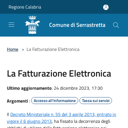
Salta al contenuto principale
Regione Calabria
Comune di Serrastretta
Home
>
La Fatturazione Elettronica
La Fatturazione Elettronica
Ultimo aggiornamento
: 24 dicembre 2023, 17:30
Argomenti
:
Accesso all'informazione
Tassa sui servizi
Il
Decreto Ministeriale n. 55 del 3 aprile 2013, entrato in
vigore il 6 giugno 2013
, ha fissato la decorrenza degli
obblighi di utilizzo della fatturazione elettronica nei