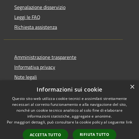
Segnalazione disservizio
Leggi le FAQ
Richiesta assistenza
Amministrazione trasparente
Informativa privacy
Note legali
×
Dichiarazione di accessibilità
Informazioni sui cookie
Questo sito web utilizza cookie tecnici e assimilati strettamente
necessari al corretto funzionamento e alla navigazione del sito,
nonché un cookie tecnico analitico al solo fine di elaborare
informazioni statistiche, aggregate e anonime.
RSS
Copyright © 2026 • Comune di
Per maggiori dettagli, può consultare la cookie policy al seguente
link
Accessibilità
Serrastretta • Powered by
Privacy
Municipium
Accesso
•
RIFIUTA TUTTO
ACCETTA TUTTO