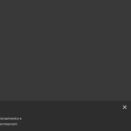
×
nzionamento e
nformazioni