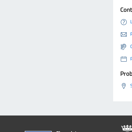
Cont
Prob