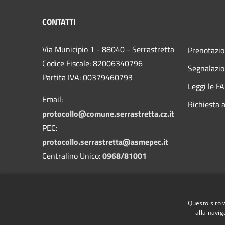
CONTATTI
Via Municipio 1 - 88040 - Serrastretta
Prenotazi
Codice Fiscale: 82006340796
Segnalazio
Partita IVA: 00379460793
Leggi le F
Email:
Richiesta 
protocollo@comune.serrastretta.cz.it
PEC:
protocollo.serrastretta@asmepec.it
Centralino Unico:
0968/81001
Codice Univoco: UFLF7D
Questo sito 
Codice IPA: cdss
alla navig