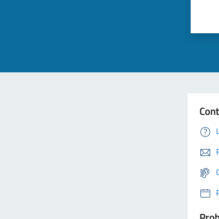
Cont
Prob