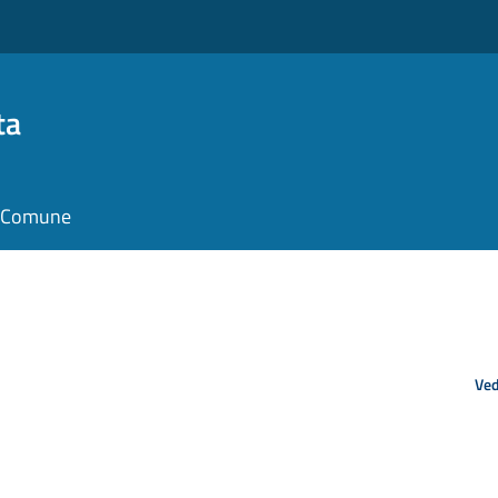
ta
il Comune
Ved