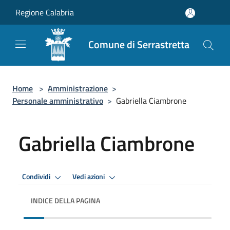
Salta al contenuto principale
Regione Calabria
Comune di Serrastretta
Home
>
Amministrazione
>
Personale amministrativo
>
Gabriella Ciambrone
Gabriella Ciambrone
Condividi
Vedi azioni
INDICE DELLA PAGINA