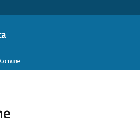
ta
il Comune
ne