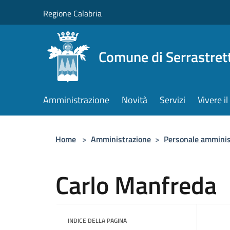
Salta al contenuto principale
Regione Calabria
Comune di Serrastret
Amministrazione
Novità
Servizi
Vivere 
Home
>
Amministrazione
>
Personale amminis
Carlo Manfreda
INDICE DELLA PAGINA