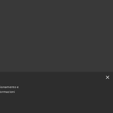
×
nzionamento e
nformazioni