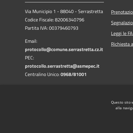
Via Municipio 1 - 88040 - Serrastretta
Prenotazi
Codice Fiscale: 82006340796
Segnalazio
Partita IVA: 00379460793
Leggi le F
Email:
Richiesta 
protocollo@comune.serrastretta.cz.it
PEC:
protocollo.serrastretta@asmepec.it
Centralino Unico:
0968/81001
Codice Univoco: UFLF7D
Questo sito 
Codice IPA: cdss
alla navig