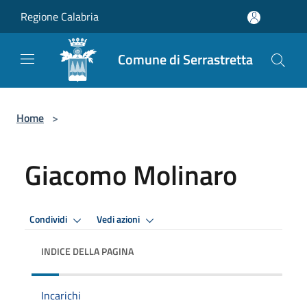
Salta al contenuto principale
Regione Calabria
Comune di Serrastretta
Home
>
Giacomo Molinaro
Condividi
Vedi azioni
INDICE DELLA PAGINA
Incarichi