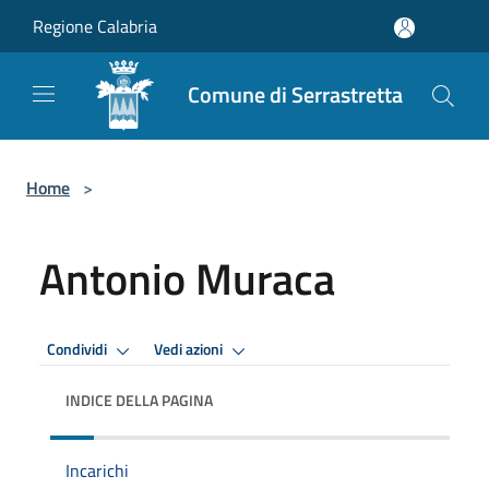
Salta al contenuto principale
Regione Calabria
Comune di Serrastretta
Home
>
Antonio Muraca
Condividi
Vedi azioni
INDICE DELLA PAGINA
Incarichi