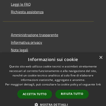
Leggi le FAQ
Richiesta assistenza
Amministrazione trasparente
Informativa privacy
Note legali
×
Dichiarazione di accessibilità
Informazioni sui cookie
Questo sito web utilizza cookie tecnici e assimilati strettamente
necessari al corretto funzionamento e alla navigazione del sito,
nonché un cookie tecnico analitico al solo fine di elaborare
informazioni statistiche, aggregate e anonime.
RSS
Copyright © 2026 • Comune di
Per maggiori dettagli, può consultare la cookie policy al seguente
link
Accessibilità
Serrastretta • Powered by
Privacy
Municipium
Accesso
•
RIFIUTA TUTTO
ACCETTA TUTTO
Cookie
redazione
Mappa del sito
MOSTRA DETTAGLI