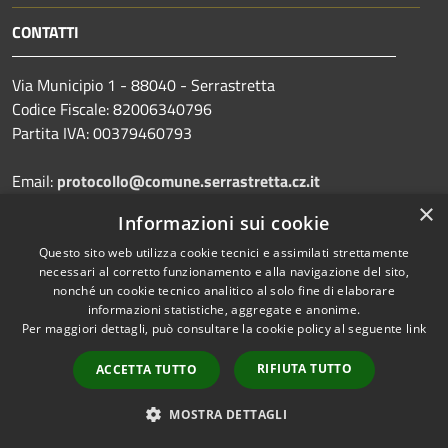
CONTATTI
Via Municipio 1 - 88040 - Serrastretta
Codice Fiscale: 82006340796
Partita IVA: 00379460793
Email:
protocollo@comune.serrastretta.cz.it
PEC:
protocollo.serrastretta@asmepec.it
×
Informazioni sui cookie
Centralino Unico:
0968/81001
Questo sito web utilizza cookie tecnici e assimilati strettamente
necessari al corretto funzionamento e alla navigazione del sito,
nonché un cookie tecnico analitico al solo fine di elaborare
Codice Univoco: UFLF7D
informazioni statistiche, aggregate e anonime.
Codice IPA: cdss
Per maggiori dettagli, può consultare la cookie policy al seguente
link
RIFIUTA TUTTO
ACCETTA TUTTO
Prenotazione appuntamento
MOSTRA DETTAGLI