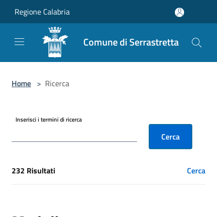
Salta al contenuto principale
Regione Calabria
Comune di Serrastretta
Home
>
Ricerca
Inserisci i termini di ricerca
Cerca
232 Risultati
Cerca
[results] Risultati