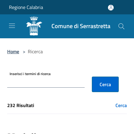
Salta al contenuto principale
Regione Calabria
Comune di Serrastretta
Home
>
Ricerca
Inserisci i termini di ricerca
Cerca
232 Risultati
Cerca
[results] Risultati