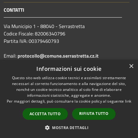
CONTATTI
Via Municipio 1 - 88040 - Serrastretta
Codice Fiscale: 82006340796
Partita IVA: 00379460793
Email:
protocollo@comune.serrastretta.cz.it
PEC:
protocollo.serrastretta@asmepec.it
×
Informazioni sui cookie
Centralino Unico:
0968/81001
Questo sito web utilizza cookie tecnici e assimilati strettamente
necessari al corretto funzionamento e alla navigazione del sito,
nonché un cookie tecnico analitico al solo fine di elaborare
Codice Univoco: UFLF7D
informazioni statistiche, aggregate e anonime.
Codice IPA: cdss
Per maggiori dettagli, può consultare la cookie policy al seguente
link
RIFIUTA TUTTO
ACCETTA TUTTO
Prenotazione appuntamento
MOSTRA DETTAGLI