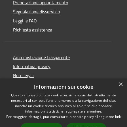
Prenotazione appuntamento
Segnalazione disservizio
Leggi le FAQ
Richiesta assistenza
Amministrazione trasparente
Informativa privacy
Note legali
×
Dichiarazione di accessibilità
Informazioni sui cookie
Questo sito web utilizza cookie tecnici e assimilati strettamente
necessari al corretto funzionamento e alla navigazione del sito,
nonché un cookie tecnico analitico al solo fine di elaborare
informazioni statistiche, aggregate e anonime.
RSS
Copyright © 2026 • Comune di
Per maggiori dettagli, può consultare la cookie policy al seguente
link
Accessibilità
Serrastretta • Powered by
Privacy
Municipium
Accesso
•