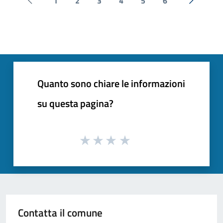
1
2
3
4
5
6
Pagina precedente
Successi
Quanto sono chiare le informazioni
su questa pagina?
Contatta il comune