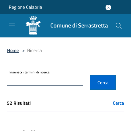
Salta al contenuto principale
Regione Calabria
Comune di Serrastretta
Home
>
Ricerca
Inserisci i termini di ricerca
Cerca
52 Risultati
Cerca
[results] Risultati