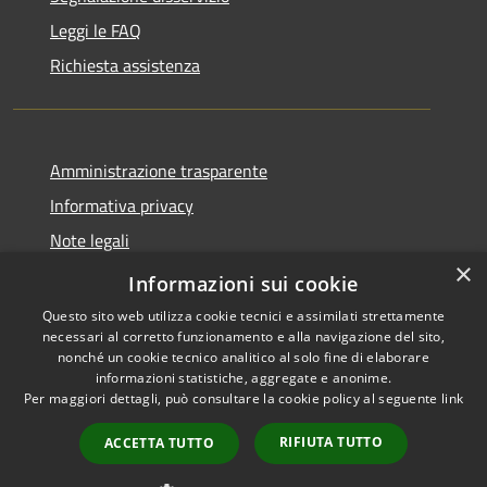
Leggi le FAQ
Richiesta assistenza
Amministrazione trasparente
Informativa privacy
Note legali
×
Dichiarazione di accessibilità
Informazioni sui cookie
Questo sito web utilizza cookie tecnici e assimilati strettamente
necessari al corretto funzionamento e alla navigazione del sito,
nonché un cookie tecnico analitico al solo fine di elaborare
informazioni statistiche, aggregate e anonime.
RSS
Copyright © 2026 • Comune di
Per maggiori dettagli, può consultare la cookie policy al seguente
link
Accessibilità
Serrastretta • Powered by
Privacy
Municipium
Accesso
•
RIFIUTA TUTTO
ACCETTA TUTTO
Cookie
redazione