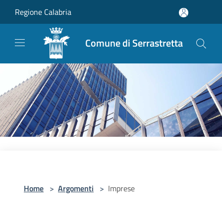
Salta al contenuto principale
Regione Calabria
Comune di Serrastretta
Home
>
Argomenti
>
Imprese