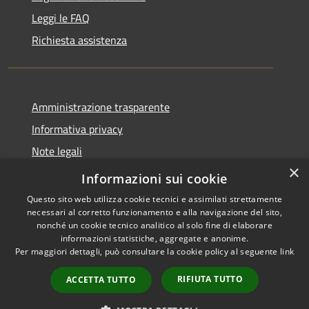
Leggi le FAQ
Richiesta assistenza
Amministrazione trasparente
Informativa privacy
Note legali
×
Dichiarazione di accessibilità
Informazioni sui cookie
Questo sito web utilizza cookie tecnici e assimilati strettamente
necessari al corretto funzionamento e alla navigazione del sito,
nonché un cookie tecnico analitico al solo fine di elaborare
informazioni statistiche, aggregate e anonime.
RSS
Copyright © 2026 • Comune di
Per maggiori dettagli, può consultare la cookie policy al seguente
link
Accessibilità
Serrastretta • Powered by
Privacy
Municipium
Accesso
•
RIFIUTA TUTTO
ACCETTA TUTTO
Cookie
redazione
Mappa del sito