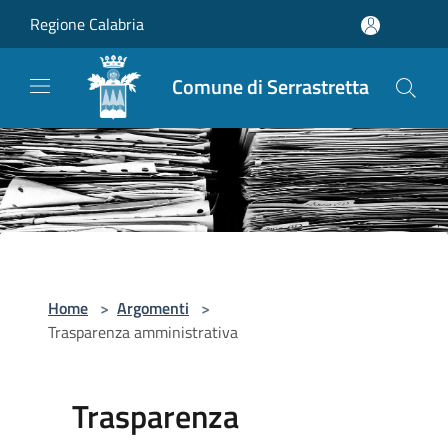
Salta al contenuto principale
Regione Calabria
Comune di Serrastretta
Home
>
Argomenti
>
Trasparenza amministrativa
Trasparenza