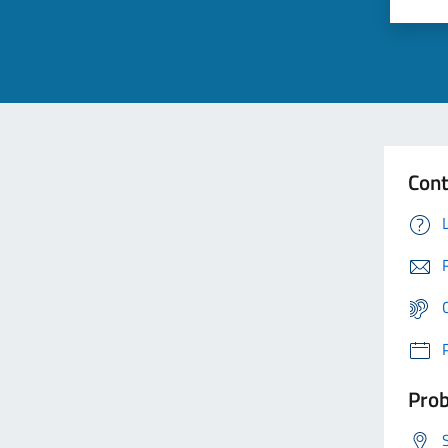
Cont
Prob