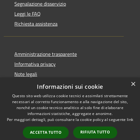
Segnalazione disservizio
Leggi le FAQ
Richiesta assistenza
Amministrazione trasparente
Informativa privacy
Note legali
×
Dichiarazione di accessibilità
Informazioni sui cookie
Questo sito web utilizza cookie tecnici e assimilati strettamente
necessari al corretto funzionamento e alla navigazione del sito,
nonché un cookie tecnico analitico al solo fine di elaborare
informazioni statistiche, aggregate e anonime.
RSS
Copyright © 2026 • Comune di
Per maggiori dettagli, può consultare la cookie policy al seguente
link
Accessibilità
Serrastretta • Powered by
Privacy
Municipium
Accesso
•
RIFIUTA TUTTO
ACCETTA TUTTO
Cookie
redazione