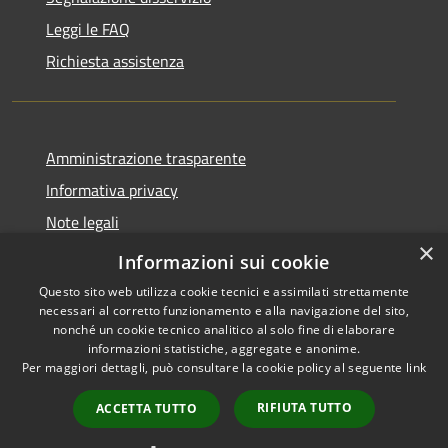
Leggi le FAQ
Richiesta assistenza
Amministrazione trasparente
Informativa privacy
Note legali
×
Dichiarazione di accessibilità
Informazioni sui cookie
Questo sito web utilizza cookie tecnici e assimilati strettamente
necessari al corretto funzionamento e alla navigazione del sito,
nonché un cookie tecnico analitico al solo fine di elaborare
informazioni statistiche, aggregate e anonime.
RSS
Copyright © 2026 • Comune di
Per maggiori dettagli, può consultare la cookie policy al seguente
link
Accessibilità
Serrastretta • Powered by
Privacy
Municipium
Accesso
•
RIFIUTA TUTTO
ACCETTA TUTTO
Cookie
redazione