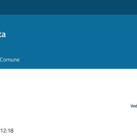
ta
il Comune
Ved
 12:18