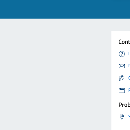
Cont
Prob