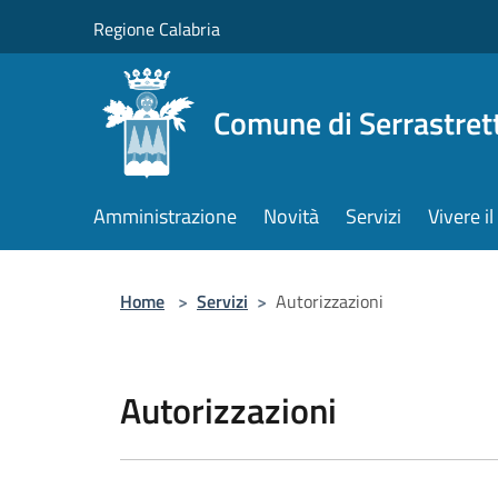
Salta al contenuto principale
Regione Calabria
Comune di Serrastret
Amministrazione
Novità
Servizi
Vivere 
Home
>
Servizi
>
Autorizzazioni
Autorizzazioni