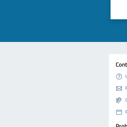
Cont
Prob