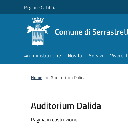
Salta al contenuto principale
Regione Calabria
Comune di Serrastret
Amministrazione
Novità
Servizi
Vivere 
Home
>
Auditorium Dalida
Auditorium Dalida
Pagina in costruzione