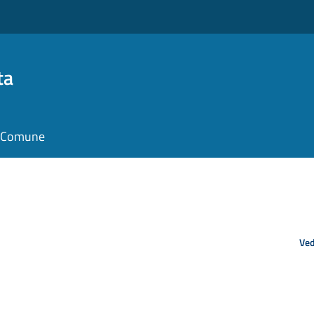
ta
il Comune
Ved