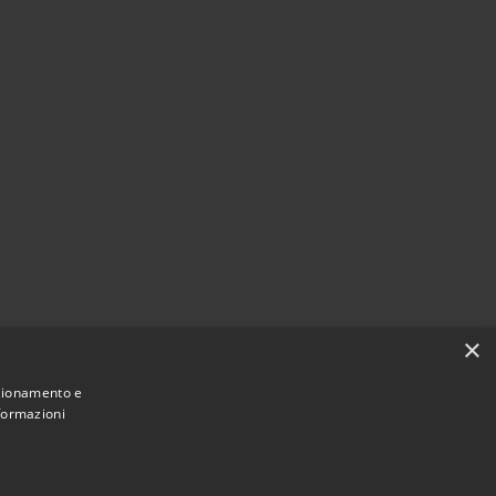
×
nzionamento e
nformazioni