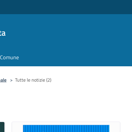
ta
il Comune
nale
>
Tutte le notizie (2)