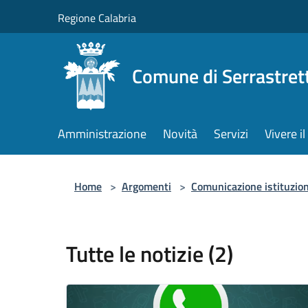
Salta al contenuto principale
Regione Calabria
Comune di Serrastret
Amministrazione
Novità
Servizi
Vivere 
Home
>
Argomenti
>
Comunicazione istituzio
Tutte le notizie (2)