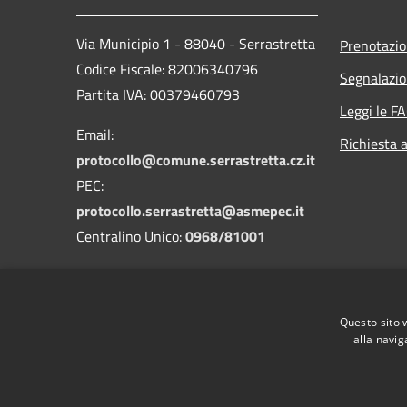
Via Municipio 1 - 88040 - Serrastretta
Prenotazi
Codice Fiscale: 82006340796
Segnalazio
Partita IVA: 00379460793
Leggi le F
Email:
Richiesta 
protocollo@comune.serrastretta.cz.it
PEC:
protocollo.serrastretta@asmepec.it
Centralino Unico:
0968/81001
Codice Univoco: UFLF7D
Questo sito 
Codice IPA: cdss
alla navig