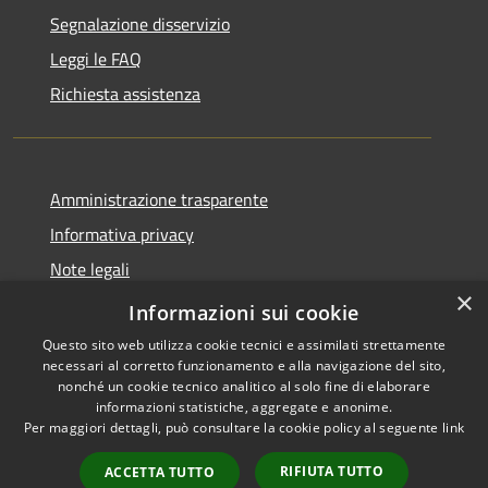
Segnalazione disservizio
Leggi le FAQ
Richiesta assistenza
Amministrazione trasparente
Informativa privacy
Note legali
×
Dichiarazione di accessibilità
Informazioni sui cookie
Questo sito web utilizza cookie tecnici e assimilati strettamente
necessari al corretto funzionamento e alla navigazione del sito,
nonché un cookie tecnico analitico al solo fine di elaborare
informazioni statistiche, aggregate e anonime.
RSS
Copyright © 2026 • Comune di
Per maggiori dettagli, può consultare la cookie policy al seguente
link
Accessibilità
Serrastretta • Powered by
Privacy
Municipium
Accesso
•
RIFIUTA TUTTO
ACCETTA TUTTO