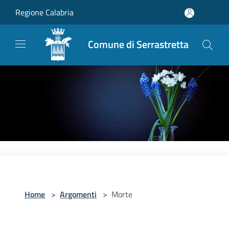
Salta al contenuto principale
Regione Calabria
Comune di Serrastretta
Home
>
Argomenti
>
Morte