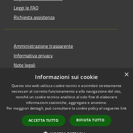
Leggi le FAQ
Richiesta assistenza
Amministrazione trasparente
Informativa privacy
Note legali
×
Dichiarazione di accessibilità
Informazioni sui cookie
Questo sito web utilizza cookie tecnici e assimilati strettamente
necessari al corretto funzionamento e alla navigazione del sito,
nonché un cookie tecnico analitico al solo fine di elaborare
informazioni statistiche, aggregate e anonime.
RSS
Copyright © 2026 • Comune di
Per maggiori dettagli, può consultare la cookie policy al seguente
link
Accessibilità
Serrastretta • Powered by
Privacy
Municipium
Accesso
•
RIFIUTA TUTTO
ACCETTA TUTTO
Cookie
redazione
Mappa del sito