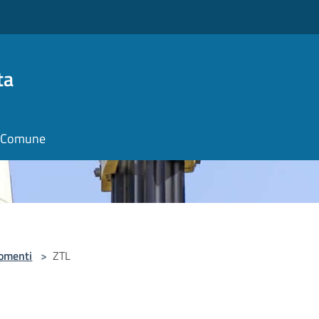
ta
il Comune
omenti
>
ZTL