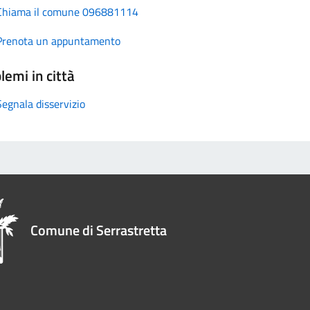
Chiama il comune 096881114
Prenota un appuntamento
lemi in città
Segnala disservizio
Comune di Serrastretta