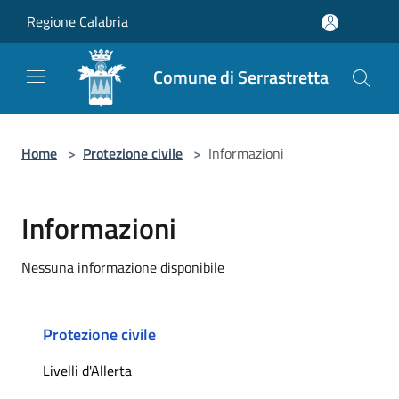
Salta al contenuto principale
Regione Calabria
Comune di Serrastretta
Home
>
Protezione civile
>
Informazioni
Informazioni
Nessuna informazione disponibile
Protezione civile
Livelli d'Allerta