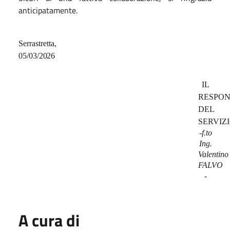
anticipatamente.
S
e
rr
a
s
t
r
ett
a,
05/03/2026
IL
RESPON
DEL
SERVIZ
-f.to
Ing.
Valentino
FALVO
-
A cura di