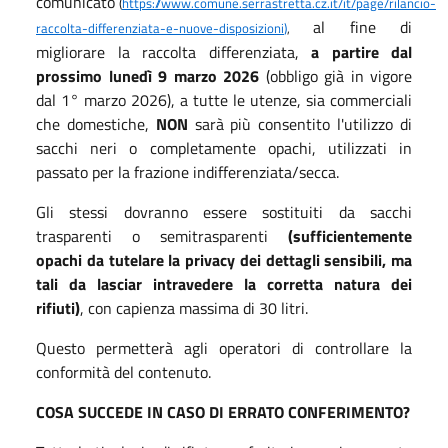
comunicato
(
https://www.comune.serrastretta.cz.it/it/page/rilancio-
al fine di
raccolta-differenziata-e-nuove-disposizioni
)
,
migliorare la raccolta differenziata,
a partire dal
prossimo lunedì 9 marzo 2026
(obbligo già in vigore
dal 1° marzo 2026), a tutte le utenze, sia commerciali
che domestiche,
NON
sarà più consentito l'utilizzo di
sacchi neri o completamente opachi, utilizzati in
passato per la frazione indifferenziata/secca.
Gli stessi dovranno essere sostituiti da sacchi
trasparenti o semitrasparenti
(sufficientemente
opachi da tutelare la privacy dei dettagli sensibili, ma
tali da lasciar intravedere la corretta natura dei
rifiuti)
, con capienza massima di 30 litri.
Questo permetterà agli operatori di controllare la
conformità del contenuto.
COSA SUCCEDE IN CASO DI ERRATO CONFERIMENTO?