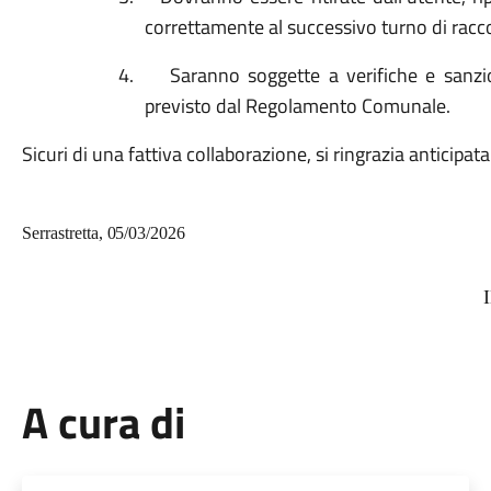
correttamente al successivo turno di racco
4.
Saranno soggette a verifiche e sanzio
previsto dal Regolamento Comunale.
Sicuri di una fattiva collaborazione, si ringrazia anticipa
S
e
rr
a
s
t
r
ett
a,
05/03/2026
A cura di