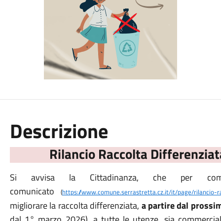
Descrizione
Rilancio Raccolta Differenzia
Si avvisa la Cittadinanza, che per com
comunicato
(
https://www.comune.serrastretta.cz.it/it/page/rilancio-r
migliorare la raccolta differenziata,
a partire dal pross
dal 1° marzo 2026), a tutte le utenze, sia commercia