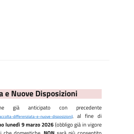
ta e Nuove Disposizioni
e già anticipato con precedente
al fine di
accolta-differenziata-e-nuove-disposizioni
)
,
imo lunedì 9 marzo 2026
(obbligo già in vigore
li che domestiche,
NON
sarà più consentito