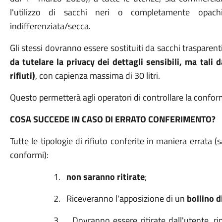
l'utilizzo di sacchi neri o completamente opachi
indifferenziata/secca.
Gli stessi dovranno essere sostituiti da sacchi trasparen
da tutelare la privacy dei dettagli sensibili, ma tali 
rifiuti)
, con capienza massima di 30 litri.
Questo permetterà agli operatori di controllare la confor
COSA SUCCEDE IN CASO DI ERRATO CONFERIMENTO?
Tutte le tipologie di rifiuto conferite in maniera errat
conformi):
1.
non saranno ritirate
;
2.
Riceveranno l'apposizione di un
bollino d
3.
Dovranno essere ritirate dall'utente, rip