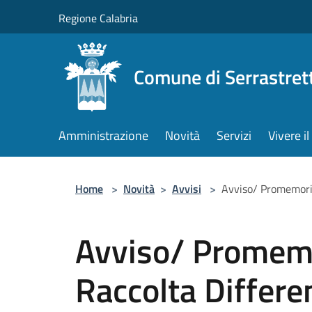
Salta al contenuto principale
Regione Calabria
Comune di Serrastret
Amministrazione
Novità
Servizi
Vivere 
Home
>
Novità
>
Avvisi
>
Avviso/ Promemoria
Avviso/ Promemo
Raccolta Differe