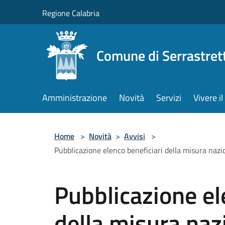
Salta al contenuto principale
Regione Calabria
Comune di Serrastret
Amministrazione
Novità
Servizi
Vivere 
Home
>
Novità
>
Avvisi
>
Pubblicazione elenco beneficiari della misura nazi
Pubblicazione el
della misura naz