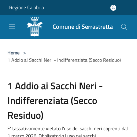
Salta al contenuto principale
Regione Calabria
Comune di Serrastretta
Home
>
1 Addio ai Sacchi Neri - Indifferenziata (Secco Residuo)
1 Addio ai Sacchi Neri -
Indifferenziata (Secco
Residuo)
E' tassativamente vietato l'uso dei sacchi neri coprenti dal
1 marzo 2026. Obbligatorio l'uso dei sacchi