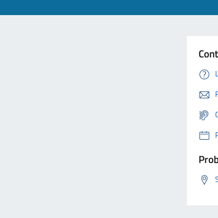
Cont
Prob