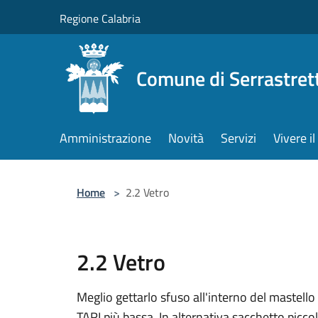
Salta al contenuto principale
Regione Calabria
Comune di Serrastret
Amministrazione
Novità
Servizi
Vivere 
Home
>
2.2 Vetro
2.2 Vetro
Meglio gettarlo sfuso all'interno del mastello
TARI più bassa. In alternativa sacchetto picc