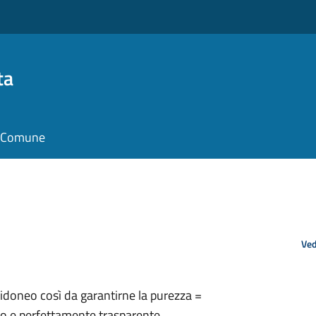
ta
il Comune
Ved
 idoneo così da garantirne la purezza =
olo e perfettamente trasparente