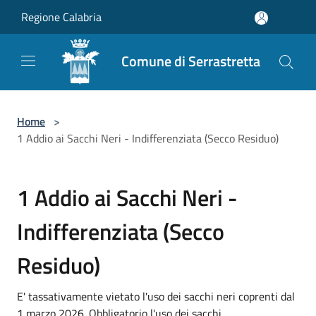
Salta al contenuto principale
Regione Calabria
Comune di Serrastretta
Home
>
1 Addio ai Sacchi Neri - Indifferenziata (Secco Residuo)
1 Addio ai Sacchi Neri -
Indifferenziata (Secco
Residuo)
E' tassativamente vietato l'uso dei sacchi neri coprenti dal
1 marzo 2026. Obbligatorio l'uso dei sacchi