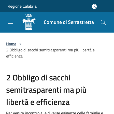
Salta al contenuto principale
Regione Calabria
Comune di Serrastretta
Home
>
2 Obbligo di sacchi semitrasparenti ma più libertà e
efficienza
2 Obbligo di sacchi
semitrasparenti ma più
libertà e efficienza
Per venire incontro alle diverse esigenze delle famiglie e