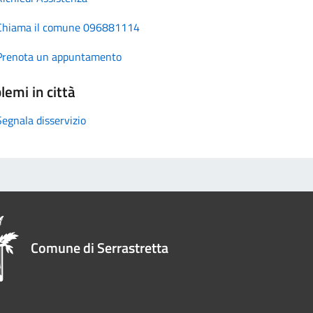
Chiama il comune 096881114
Prenota un appuntamento
lemi in città
Segnala disservizio
Comune di Serrastretta