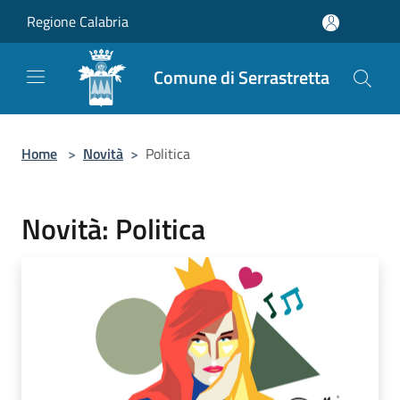
Salta al contenuto principale
Regione Calabria
Comune di Serrastretta
Home
>
Novità
>
Politica
Novità: Politica