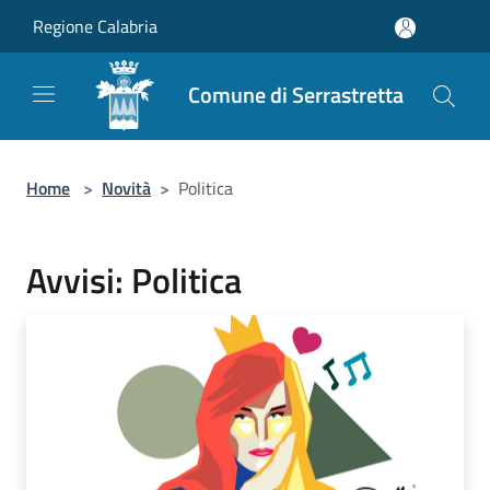
Salta al contenuto principale
Regione Calabria
Comune di Serrastretta
Home
>
Novità
>
Politica
Avvisi: Politica