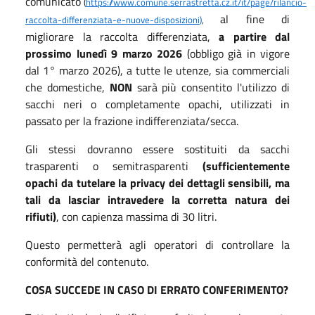
comunicato
(
https://www.comune.serrastretta.cz.it/it/page/rilancio-
al fine di
raccolta-differenziata-e-nuove-disposizioni
)
,
migliorare la raccolta differenziata,
a partire dal
prossimo lunedì 9 marzo 2026
(obbligo già in vigore
dal 1° marzo 2026), a tutte le utenze, sia commerciali
che domestiche,
NON
sarà più consentito l'utilizzo di
sacchi neri o completamente opachi, utilizzati in
passato per la frazione indifferenziata/secca.
Gli stessi dovranno essere sostituiti da sacchi
trasparenti o semitrasparenti
(sufficientemente
opachi da tutelare la privacy dei dettagli sensibili, ma
tali da lasciar intravedere la corretta natura dei
rifiuti)
, con capienza massima di 30 litri.
Questo permetterà agli operatori di controllare la
conformità del contenuto.
COSA SUCCEDE IN CASO DI ERRATO CONFERIMENTO?