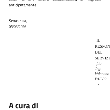
anticipatamente.
S
e
rr
a
s
t
r
ett
a,
05/03/2026
IL
RESPON
DEL
SERVIZ
-f.to
Ing.
Valentino
FALVO
-
A cura di