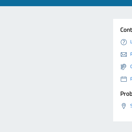
Cont
Prob