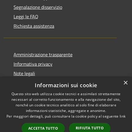
Segnalazione disservizio
Leggi le FAQ
Richiesta assistenza
Amministrazione trasparente
Informativa privacy
Note legali
×
Dichiarazione di accessibilità
Informazioni sui cookie
Questo sito web utilizza cookie tecnici e assimilati strettamente
necessari al corretto funzionamento e alla navigazione del sito,
nonché un cookie tecnico analitico al solo fine di elaborare
informazioni statistiche, aggregate e anonime.
RSS
Copyright © 2026 • Comune di
Per maggiori dettagli, può consultare la cookie policy al seguente
link
Accessibilità
Serrastretta • Powered by
Privacy
Municipium
Accesso
•
RIFIUTA TUTTO
ACCETTA TUTTO