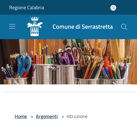
Salta al contenuto principale
Regione Calabria
Comune di Serrastretta
Home
>
Argomenti
>
Istruzione