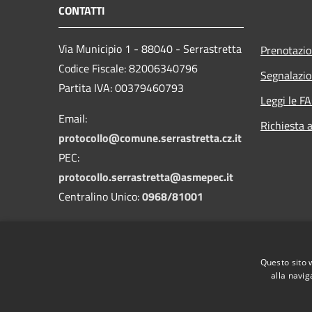
CONTATTI
Via Municipio 1 - 88040 - Serrastretta
Prenotazi
Codice Fiscale: 82006340796
Segnalazio
Partita IVA: 00379460793
Leggi le F
Email:
Richiesta 
protocollo@comune.serrastretta.cz.it
PEC:
protocollo.serrastretta@asmepec.it
Centralino Unico:
0968/81001
Codice Univoco: UFLF7D
Questo sito 
Codice IPA: cdss
alla navig