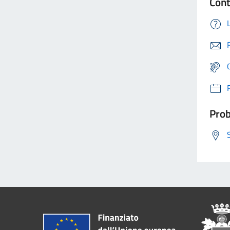
Cont
Prob