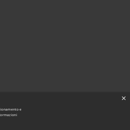
×
nzionamento e
nformazioni