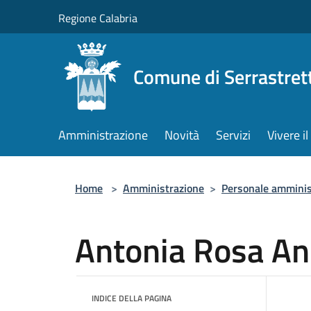
Salta al contenuto principale
Regione Calabria
Comune di Serrastret
Amministrazione
Novità
Servizi
Vivere 
Home
>
Amministrazione
>
Personale amminis
Antonia Rosa An
INDICE DELLA PAGINA