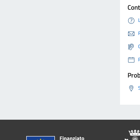
Cont
Prob