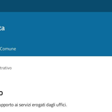
ta
il Comune
trativo
o
orto ai servizi erogati dagli uffici.