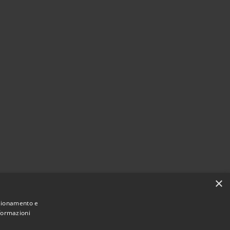
×
nzionamento e
nformazioni