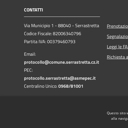
CONTATTI
Via Municipio 1 - 88040 - Serrastretta
Prenotazi
Codice Fiscale: 82006340796
Segnalazio
Partita IVA: 00379460793
Leggi le F
Email:
Richiesta 
protocollo@comune.serrastretta.cz.it
PEC:
protocollo.serrastretta@asmepec.it
Centralino Unico:
0968/81001
Codice Univoco: UFLF7D
Questo sito 
Codice IPA: cdss
alla navig