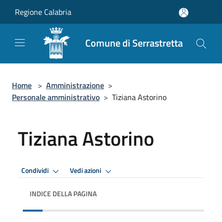
Salta al contenuto principale
Regione Calabria
Comune di Serrastretta
Home
>
Amministrazione
>
Personale amministrativo
>
Tiziana Astorino
Tiziana Astorino
Condividi
Vedi azioni
INDICE DELLA PAGINA