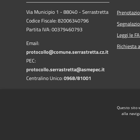
Via Municipio 1 - 88040 - Serrastretta
Prenotazi
Codice Fiscale: 82006340796
Segnalazio
Partita IVA: 00379460793
Leggi le F
Email:
Richiesta 
protocollo@comune.serrastretta.cz.it
PEC:
protocollo.serrastretta@asmepec.it
Centralino Unico:
0968/81001
Codice Univoco: UFLF7D
Questo sito 
Codice IPA: cdss
alla navig