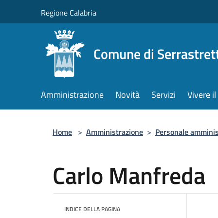
Salta al contenuto principale
Regione Calabria
Comune di Serrastret
Amministrazione
Novità
Servizi
Vivere 
Home
>
Amministrazione
>
Personale amminis
Carlo Manfreda
INDICE DELLA PAGINA