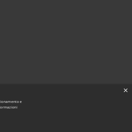
×
nzionamento e
nformazioni