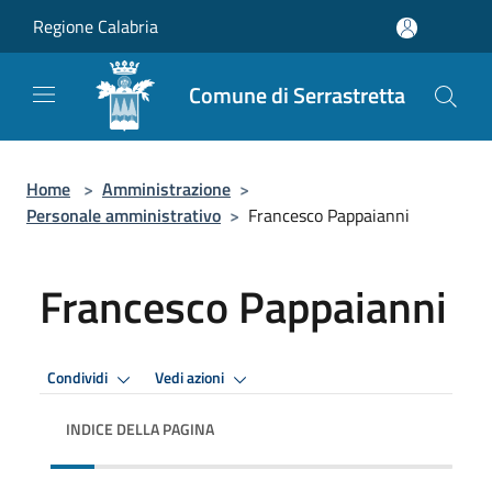
Salta al contenuto principale
Regione Calabria
Comune di Serrastretta
Home
>
Amministrazione
>
Personale amministrativo
>
Francesco Pappaianni
Francesco Pappaianni
Condividi
Vedi azioni
INDICE DELLA PAGINA