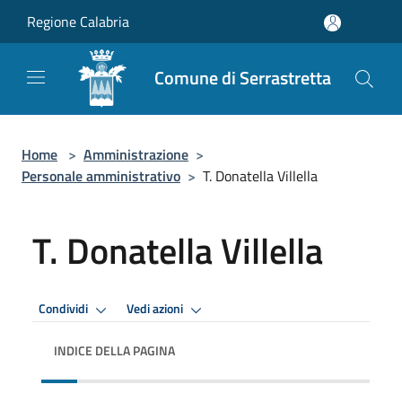
Salta al contenuto principale
Regione Calabria
Comune di Serrastretta
Home
>
Amministrazione
>
Personale amministrativo
>
T. Donatella Villella
T. Donatella Villella
Condividi
Vedi azioni
INDICE DELLA PAGINA