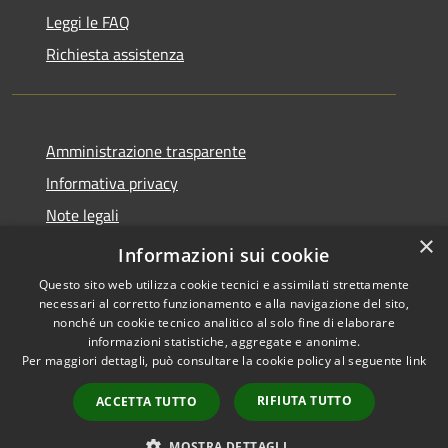
Leggi le FAQ
Richiesta assistenza
Amministrazione trasparente
Informativa privacy
Note legali
×
Dichiarazione di accessibilità
Informazioni sui cookie
Questo sito web utilizza cookie tecnici e assimilati strettamente
necessari al corretto funzionamento e alla navigazione del sito,
nonché un cookie tecnico analitico al solo fine di elaborare
informazioni statistiche, aggregate e anonime.
RSS
Copyright © 2026 • Comune di
Per maggiori dettagli, può consultare la cookie policy al seguente
link
Accessibilità
Serrastretta • Powered by
Privacy
Municipium
Accesso
•
RIFIUTA TUTTO
ACCETTA TUTTO
Cookie
redazione
Mappa del sito
MOSTRA DETTAGLI