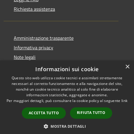
Richiesta assistenza
Amministrazione trasparente
Informativa privacy
Note legali
×
Dichiarazione di accessibilità
Informazioni sui cookie
Questo sito web utilizza cookie tecnici e assimilati strettamente
necessari al corretto funzionamento e alla navigazione del sito,
nonché un cookie tecnico analitico al solo fine di elaborare
informazioni statistiche, aggregate e anonime.
RSS
Copyright © 2026 • Comune di
Per maggiori dettagli, può consultare la cookie policy al seguente
link
Accessibilità
Serrastretta • Powered by
Privacy
Municipium
Accesso
•
RIFIUTA TUTTO
ACCETTA TUTTO
Cookie
redazione
Mappa del sito
MOSTRA DETTAGLI