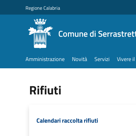
Salta al contenuto principale
Regione Calabria
Comune di Serrastret
Amministrazione
Novità
Servizi
Vivere 
Rifiuti
Calendari raccolta rifiuti